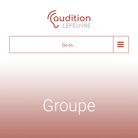
Skip
to
content
Go to...
Groupe